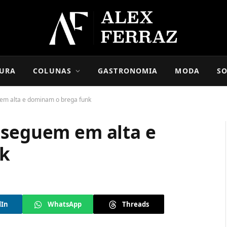
URA
COLUNAS
GASTRONOMIA
MODA
SO
em alta e dominam o brega funk
 seguem em alta e
k
dIn
WhatsApp
Threads