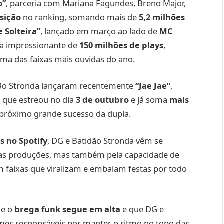
o”
, parceria com Mariana Fagundes, Breno Major,
osição
no ranking, somando mais de
5,2 milhões
 Solteira”
, lançado em março ao lado de
MC
ca impressionante de
150 milhões de plays
,
ma das faixas mais ouvidas do ano.
dão Stronda lançaram recentemente
“Jae Jae”
,
, que estreou no dia
3 de outubro
e já soma
mais
 próximo grande sucesso da dupla.
s no Spotify
, DG e Batidão Stronda vêm se
uas produções, mas também pela capacidade de
 em faixas que viralizam e embalam festas por todo
ue o
brega funk segue em alta
e que DG e
omes responsáveis por manter o ritmo no topo das