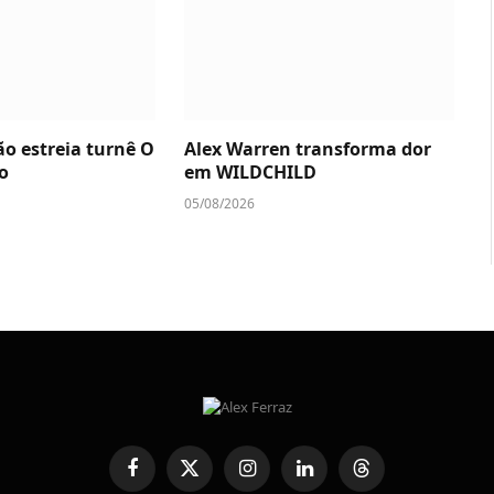
ão estreia turnê O
Alex Warren transforma dor
o
em WILDCHILD
05/08/2026
Facebook
X
Instagram
LinkedIn
Threads