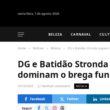
sexta-feira, 7 de agosto 2026
BELEZA
CARNAVAL
CULT
Home
Notícias
Música
DG e Batidão Stronda seguem 
»
»
»
DG e Batidão Stronda
dominam o brega fun
10/10/2025
Nenhum comentário
MÚSICA
Facebook
Twitter
Linke
Facebook
X
Instagram
Threads
Seguir