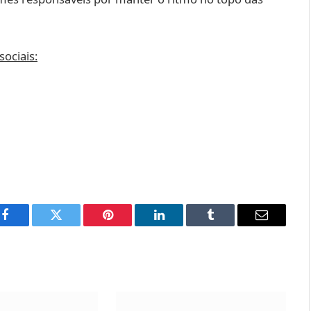
ociais:
Facebook
Twitter
Pinterest
LinkedIn
Tumblr
Email