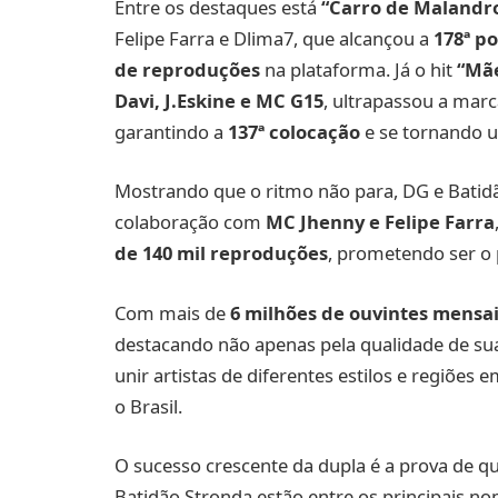
Entre os destaques está
“Carro de Malandr
Felipe Farra e Dlima7, que alcançou a
178ª p
de reproduções
na plataforma. Já o hit
“Mãe
Davi, J.Eskine e MC G15
, ultrapassou a mar
garantindo a
137ª colocação
e se tornando u
Mostrando que o ritmo não para, DG e Bati
colaboração com
MC Jhenny e Felipe Farra
de 140 mil reproduções
, prometendo ser o
Com mais de
6 milhões de ouvintes mensai
destacando não apenas pela qualidade de s
unir artistas de diferentes estilos e regiões
o Brasil.
O sucesso crescente da dupla é a prova de q
Batidão Stronda estão entre os principais n