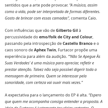
sentidos que a arte pode provocar.
“A música, assim
como a vida, pode ser interpretada de formas diferentes.
Gosto de brincar com essas camadas”,
comenta Caio.
Com influências que vão de
Gilberto Gil
à
percussividade do
emo/folk de City and Colour
,
passando pela introspecção de
Castello Branco
e o
caos sonoro de
Aphex Twin
, Furtacor propõe uma
experiência para além da audição.
“‘Não Se Apegue Às
Suas Verdades’ é uma música para apreciar, refletir e
prestar atenção. Talvez não seja possível digerir toda a
mensagem de primeira. Quem se interessar pela
sonoridade, com certeza vai ouvir mais vezes.”
A expectativa para o lançamento do EP é alta.
“Espero
que quem me acompanha consiga entender a proposta. A
ideia do Furtacor é justamente ter várias vertentes. O