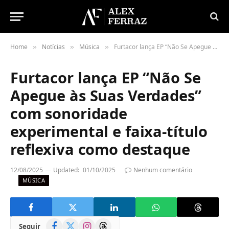
Home
Notícias
Música
Furtacor lança EP “Não Se Apegue às Suas Verdades” com sonoridade experimental e faixa-título reflexiva como destaque
»
»
»
Furtacor lança EP “Não Se
Apegue às Suas Verdades”
com sonoridade
experimental e faixa-título
reflexiva como destaque
12/08/2025
Updated:
01/10/2025
Nenhum comentário
MÚSICA
Facebook
X
Instagram
Threads
Seguir