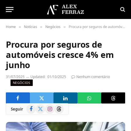
Home
Notícias
Negócios
Procura por seguros de automóveis cresce 4% em junho
»
»
»
Procura por seguros de
automóveis cresce 4% em
junho
31/07/2025
Updated:
01/10/2025
Nenhum comentário
NEGÓCIOS
Facebook
X
Instagram
Threads
Seguir
(Twitter)