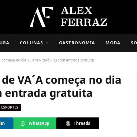
URA
COLUNAS
GASTRONOMIA
MODA
SO
começa no dia 15 em Niterói (RJ) com entrada gratuita
de VA´A começa no dia
m entrada gratuita
ESPORTES
dIn
WhatsApp
Threads