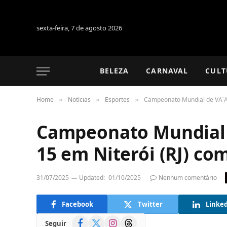
sexta-feira, 7 de agosto 2026
BELEZA
CARNAVAL
CULT
Home
Notícias
Esportes
Campeonato Mundial de VA´A 
»
»
»
Campeonato Mundial 
15 em Niterói (RJ) co
31/07/2025
Updated:
01/10/2025
Nenhum comentário
Facebook
Twitter
Linke
Facebook
X
Instagram
Threads
Seguir