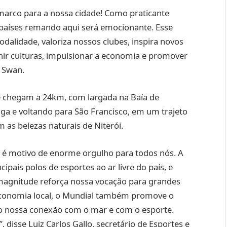
marco para a nossa cidade! Como praticante
s países remando aqui será emocionante. Esse
dalidade, valoriza nossos clubes, inspira novos
nir culturas, impulsionar a economia e promover
l Swan.
e chegam a 24km, com largada na Baía de
nga e voltando para São Francisco, em um trajeto
m as belezas naturais de Niterói.
i é motivo de enorme orgulho para todos nós. A
pais polos de esportes ao ar livre do país, e
magnitude reforça nossa vocação para grandes
economia local, o Mundial também promove o
ndo nossa conexão com o mar e com o esporte.
 disse Luiz Carlos Gallo, secretário de Esportes e