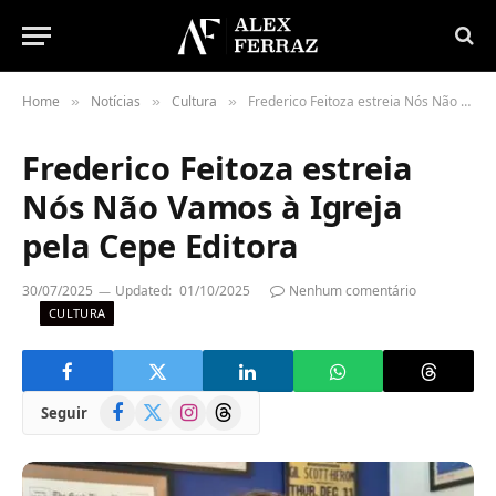
Home
Notícias
Cultura
Frederico Feitoza estreia Nós Não Vamos à Igreja pela Cepe Editora
»
»
»
Frederico Feitoza estreia
Nós Não Vamos à Igreja
pela Cepe Editora
30/07/2025
Updated:
01/10/2025
Nenhum comentário
CULTURA
Facebook
X
Instagram
Threads
Seguir
(Twitter)