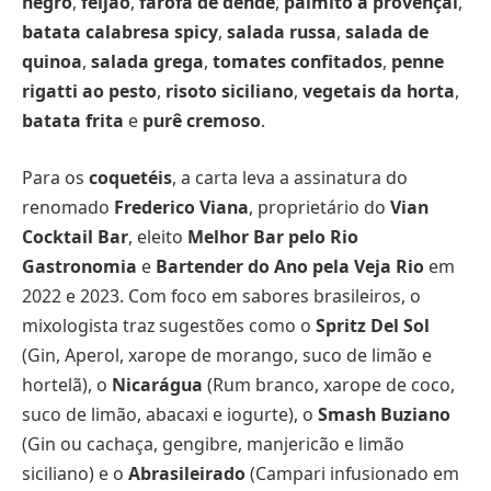
negro
,
feijão
,
farofa de dendê
,
palmito à provençal
,
batata calabresa spicy
,
salada russa
,
salada de
quinoa
,
salada grega
,
tomates confitados
,
penne
rigatti ao pesto
,
risoto siciliano
,
vegetais da horta
,
batata frita
e
purê cremoso
.
Para os
coquetéis
, a carta leva a assinatura do
renomado
Frederico Viana
, proprietário do
Vian
Cocktail Bar
, eleito
Melhor Bar pelo Rio
Gastronomia
e
Bartender do Ano pela Veja Rio
em
2022 e 2023. Com foco em sabores brasileiros, o
mixologista traz sugestões como o
Spritz Del Sol
(Gin, Aperol, xarope de morango, suco de limão e
hortelã), o
Nicarágua
(Rum branco, xarope de coco,
suco de limão, abacaxi e iogurte), o
Smash Buziano
(Gin ou cachaça, gengibre, manjericão e limão
siciliano) e o
Abrasileirado
(Campari infusionado em