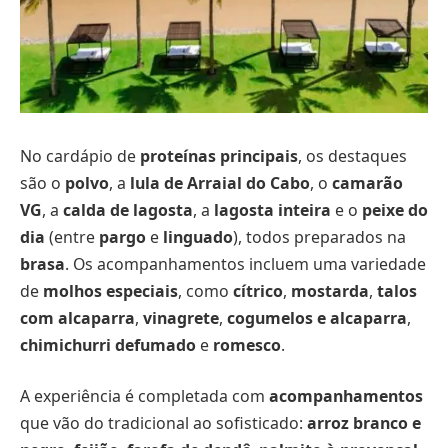
No cardápio de
proteínas principais
, os destaques
são o
polvo
, a
lula de Arraial do Cabo
, o
camarão
VG
, a
calda de lagosta
, a
lagosta inteira
e o
peixe do
dia
(entre
pargo
e
linguado
), todos preparados na
brasa
. Os acompanhamentos incluem uma variedade
de
molhos especiais
, como
cítrico
,
mostarda
,
talos
com alcaparra
,
vinagrete
,
cogumelos e alcaparra
,
chimichurri defumado
e
romesco
.
A experiência é completada com
acompanhamentos
que vão do tradicional ao sofisticado:
arroz branco e