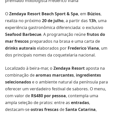
premiado mixologista Frederico Viana
O
Zendaya Resort Beach Sport & Spa
, em
Búzios
,
realiza no próximo
20 de julho
, a partir das
13h
, uma
experiência gastronômica diferenciada: o exclusivo
Seafood Barbecue
. A programação reúne
frutos do
mar frescos
preparados na brasa e uma carta de
drinks autorais
elaborados por
Frederico Viana
, um
dos principais nomes da coquetelaria nacional.
Localizado à beira-mar, o
Zendaya Resort
aposta na
combinação de
aromas marcantes
,
ingredientes
selecionados
e o ambiente natural da península para
oferecer um verdadeiro festival de sabores. O menu,
com valor de
R$480 por pessoa
, contempla uma
ampla seleção de pratos: entre as
entradas
,
destacam-se
ostras frescas
de
Santa Catarina
,