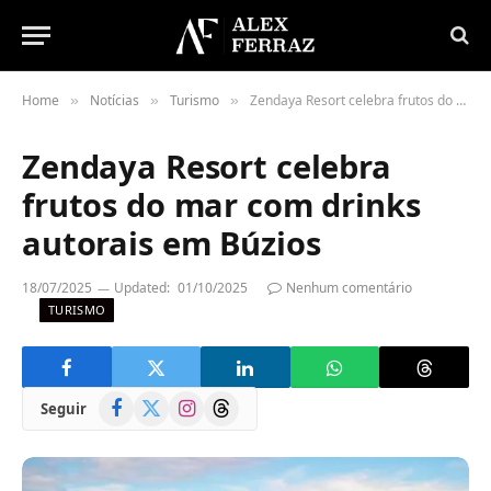
Home
Notícias
Turismo
Zendaya Resort celebra frutos do mar com drinks autorais em Búzios
»
»
»
Zendaya Resort celebra
frutos do mar com drinks
autorais em Búzios
18/07/2025
Updated:
01/10/2025
Nenhum comentário
TURISMO
Facebook
X
Instagram
Threads
Seguir
(Twitter)