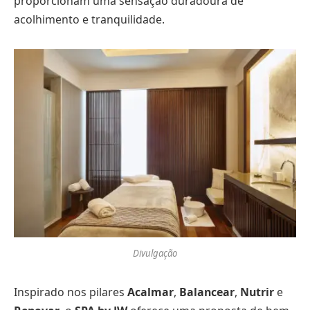
proporcionam uma sensação duradoura de
acolhimento e tranquilidade.
Divulgação
Inspirado nos pilares
Acalmar
,
Balancear
,
Nutrir
e