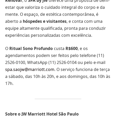
Renovar
, o
SPA by JW
oferece uma proposta de bem-
estar que valoriza o cuidado integral do corpo e da
mente. O espaço, de estética contemporânea, é
aberto a
hóspedes e visitantes
, e conta com uma
equipe altamente qualificada, pronta para conduzir
experiências personalizadas com excelência.
O
Ritual Sono Profundo
custa
R$600
, e os
agendamentos podem ser feitos pelo telefone (11)
2526-0100, WhatsApp (11) 2526-0104 ou pelo e-mail
spa.saojw@marriott.com
. O serviço funciona de terça
a sábado, das 10h às 20h, e aos domingos, das 10h às
17h.
Sobre o JW Marriott Hotel São Paulo