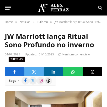
Home
Notícias
Turismo
JW Marriott lança Ritual Sono Profundo no inverno
»
»
»
JW Marriott lança Ritual
Sono Profundo no inverno
04/07/2025
Updated:
01/10/2025
Nenhum comentário
TURISMO
Facebook
X
Instagram
Threads
Seguir
(Twitter)