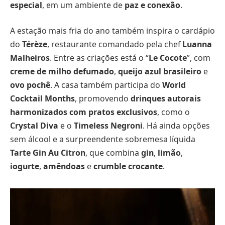
especial
, em um ambiente de
paz e conexão
.
A estação mais fria do ano também inspira o cardápio
do
Térèze
, restaurante comandado pela chef
Luanna
Malheiros
. Entre as criações está o “
Le Cocote
”, com
creme de milho defumado
,
queijo azul brasileiro
e
ovo pochê
. A casa também participa do
World
Cocktail Months
, promovendo
drinques autorais
harmonizados com pratos exclusivos
, como o
Crystal Diva
e o
Timeless Negroni
. Há ainda opções
sem álcool e a surpreendente sobremesa líquida
Tarte Gin Au Citron
, que combina
gin
,
limão
,
iogurte
,
amêndoas
e
crumble crocante
.