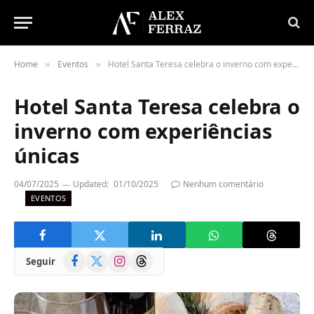
Home
Eventos
Hotel Santa Teresa celebra o inverno com experiências únicas
»
»
Hotel Santa Teresa celebra o
inverno com experiências
únicas
04/07/2025
Updated:
01/10/2025
Nenhum comentário
EVENTOS
Facebook
X
Instagram
Threads
Seguir
(Twitter)