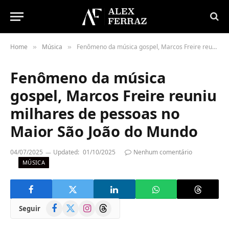
Home
Música
Fenômeno da música gospel, Marcos Freire reuniu milhares de pessoas no Maior São João do Mundo
»
»
Fenômeno da música
gospel, Marcos Freire reuniu
milhares de pessoas no
Maior São João do Mundo
04/07/2025
Updated:
01/10/2025
Nenhum comentário
MÚSICA
Facebook
X
Instagram
Threads
Seguir
(Twitter)