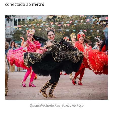
conectado ao
metrô
.
Quadrilha Santa Rita_ Fuxico na Roça