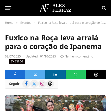
Home
Eventos
Fuxico na Roça leva arraiá para o coração de Ipanema
»
»
Fuxico na Roça leva arraiá
para o coração de Ipanema
02/07/2025
Updated:
01/10/2025
Nenhum comentário
EVENTOS
Facebook
X
Instagram
Threads
Seguir
(Twitter)