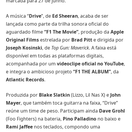
marcada para 27 de junho.
A música “
Drive
”, de
Ed Sheeran
, acaba de ser
lançada como parte da trilha sonora oficial do
aguardado filme
“F1 The Movie”
, produção da
Apple
Original Films
estrelada por
Brad Pitt
e dirigida por
Joseph Kosinski
, de
Top Gun: Maverick
. A faixa está
disponível em todas as plataformas digitais,
acompanhada por um
videoclipe oficial no YouTube
,
e integra o ambicioso projeto
“F1 THE ALBUM”
, da
Atlantic Records
.
Produzida por
Blake Slatkin
(Lizzo, Lil Nas X) e
John
Mayer
, que também toca guitarra na faixa, “Drive”
reúne um time de peso. Participam ainda
Dave Grohl
(Foo Fighters) na bateria,
Pino Palladino
no baixo e
Rami Jaffee
nos teclados, compondo uma