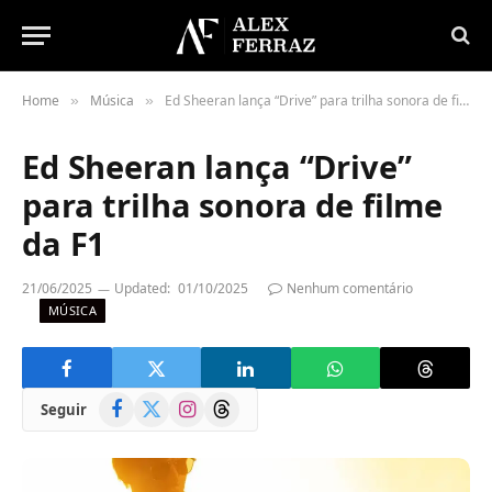
Home
Música
Ed Sheeran lança “Drive” para trilha sonora de filme da F1
»
»
Ed Sheeran lança “Drive”
para trilha sonora de filme
da F1
21/06/2025
Updated:
01/10/2025
Nenhum comentário
MÚSICA
Facebook
X
Instagram
Threads
Seguir
(Twitter)