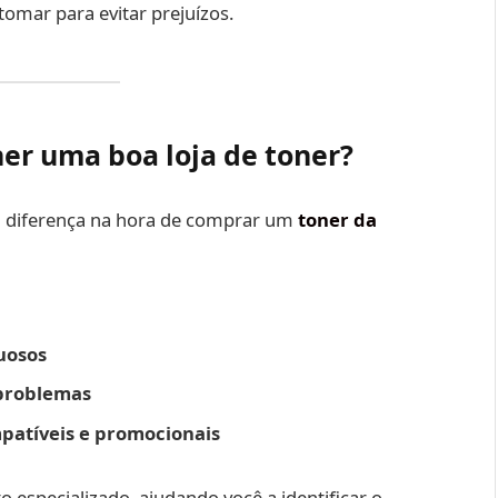
omar para evitar prejuízos.
er uma boa loja de toner?
 a diferença na hora de comprar um
toner da
tuosos
 problemas
patíveis e promocionais
 especializado, ajudando você a identificar o