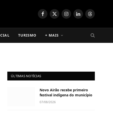
Facebook
X
Instagram
LinkedIn
Threads
(Twitter)
CIAL
TURISMO
+ MAIS
ÚLTIMAS NOTÍCIAS
Novo Airão recebe primeiro
festival indígena do município
07/08/2026