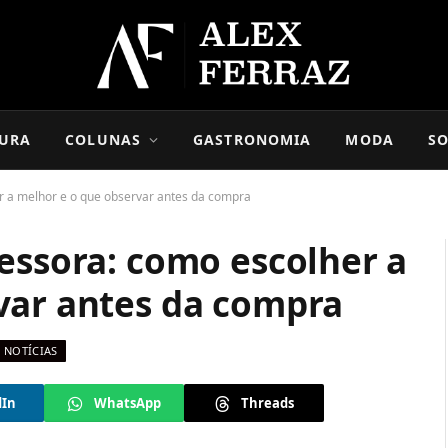
URA
COLUNAS
GASTRONOMIA
MODA
SO
r a melhor e o que observar antes da compra
essora: como escolher a
var antes da compra
NOTÍCIAS
dIn
WhatsApp
Threads