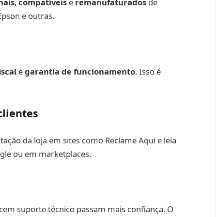
nais
,
compatíveis
e
remanufaturados
de
pson e outras.
iscal
e
garantia de funcionamento
. Isso é
clientes
utação da loja em sites como Reclame Aqui e leia
gle ou em marketplaces.
ecem suporte técnico passam mais confiança. O