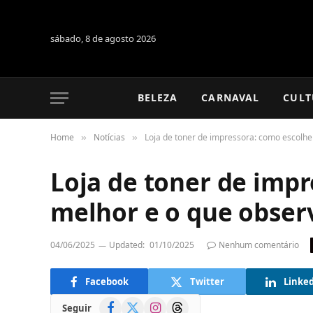
sábado, 8 de agosto 2026
BELEZA
CARNAVAL
CULT
Home
Notícias
Loja de toner de impressora: como escolhe
»
»
Loja de toner de impr
melhor e o que obser
04/06/2025
Updated:
01/10/2025
Nenhum comentário
Facebook
Twitter
Linke
Facebook
X
Instagram
Threads
Seguir