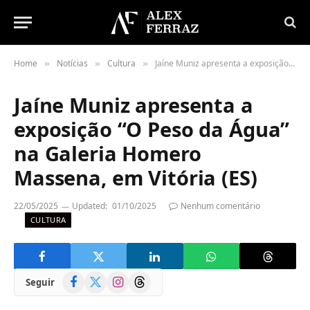
Home
Notícias
Cultura
Jaíne Muniz apresenta a exposição “O Peso da Água” na Galeria Homero Massena, em Vitória (ES)
»
»
»
Jaíne Muniz apresenta a
exposição “O Peso da Água”
na Galeria Homero
Massena, em Vitória (ES)
22/05/2025
Updated:
01/10/2025
Nenhum comentário
CULTURA
Facebook
X
Instagram
Threads
Seguir
(Twitter)