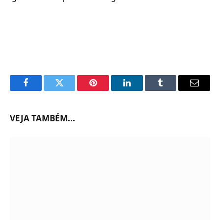
Facebook
Twitter
Pinterest
LinkedIn
Tumblr
Email
VEJA TAMBÉM...