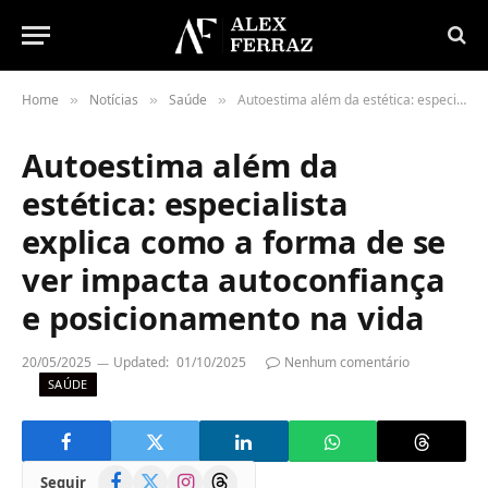
Home
Notícias
Saúde
Autoestima além da estética: especialista explica como a forma de se ver impacta autoconfiança e posicionamento na vida
»
»
»
Autoestima além da
estética: especialista
explica como a forma de se
ver impacta autoconfiança
e posicionamento na vida
20/05/2025
Updated:
01/10/2025
Nenhum comentário
SAÚDE
Facebook
X
Instagram
Threads
Seguir