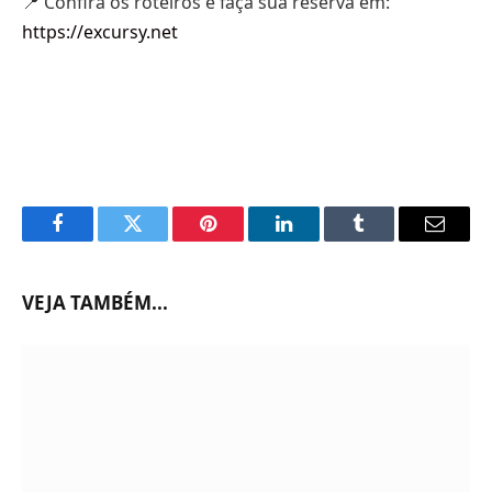
📍 Confira os roteiros e faça sua reserva em:
https://excursy.net
Facebook
Twitter
Pinterest
LinkedIn
Tumblr
Email
VEJA TAMBÉM...