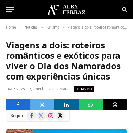
Home
Notícias
Turismo
Viagens a dois: roteiros românticos e exóticos para viver o Dia dos Namorados com experiências únicas
»
»
»
Viagens a dois: roteiros
românticos e exóticos para
viver o Dia dos Namorados
com experiências únicas
16/05/2025
Nenhum comentário
TURISMO
Facebook
X
Instagram
Threads
Seguir
(Twitter)