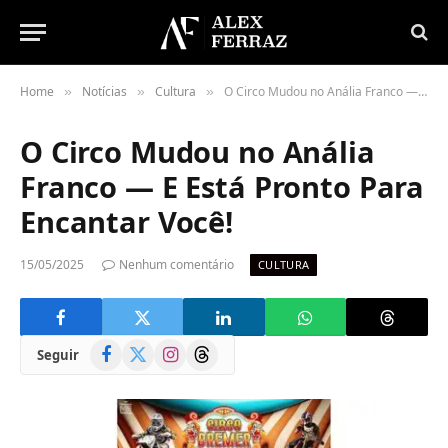
Home
Notícias
Cultura
O Circo Mudou no Anália Franco — E Está Pronto Para Encantar Você!
»
»
»
O Circo Mudou no Anália
Franco — E Está Pronto Para
Encantar Você!
15/05/2025
Nenhum comentário
CULTURA
Facebook
X
Instagram
Threads
Seguir
(Twitter)