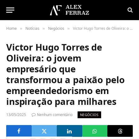
Home
Notícias
Negócios
Victor Hugo Torres de Oliveira: o jovem empresário que transformou a paixão pelo empreendedorismo em inspiração para milhares
»
»
»
Victor Hugo Torres de
Oliveira: o jovem
empresário que
transformou a paixão pelo
empreendedorismo em
inspiração para milhares
13/05/2025
Nenhum comentário
NEGÓCIOS