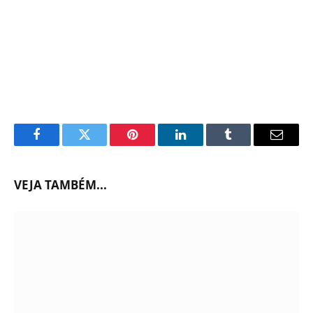
Facebook
Twitter
Pinterest
LinkedIn
Tumblr
Email
VEJA TAMBÉM...