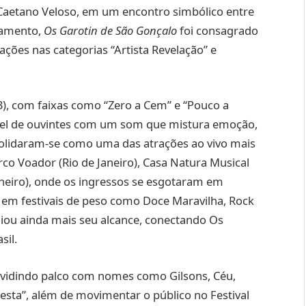
e Caetano Veloso, em um encontro simbólico entre
çamento,
Os Garotin de São Gonçalo
foi consagrado
ções nas categorias “Artista Revelação” e
3), com faixas como “Zero a Cem” e “Pouco a
fiel de ouvintes com um som que mistura emoção,
olidaram-se como uma das atrações ao vivo mais
co Voador (Rio de Janeiro), Casa Natura Musical
aneiro), onde os ingressos se esgotaram em
em festivais de peso como Doce Maravilha, Rock
liou ainda mais seu alcance, conectando Os
sil.
ividindo palco com nomes como Gilsons, Céu,
esta”, além de movimentar o público no Festival