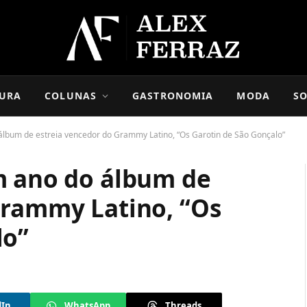
URA
COLUNAS
GASTRONOMIA
MODA
SO
álbum de estreia vencedor do Grammy Latino, “Os Garotin de São Gonçalo”
m ano do álbum de
Grammy Latino, “Os
lo”
dIn
WhatsApp
Threads