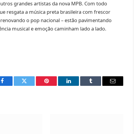
 outros grandes artistas da nova MPB. Com todo
ue resgata a música preta brasileira com frescor
s renovando o pop nacional – estão pavimentando
lência musical e emoção caminham lado a lado.
Facebook
Twitter
Pinterest
LinkedIn
Tumblr
Email