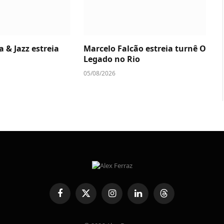
a & Jazz estreia
Marcelo Falcão estreia turnê O
Legado no Rio
05/08/2026
Facebook
X
Instagram
LinkedIn
Threads
(Twitter)