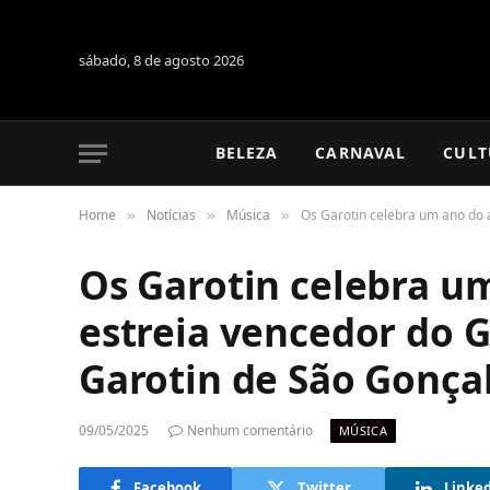
sábado, 8 de agosto 2026
BELEZA
CARNAVAL
CULT
Home
Notícias
Música
Os Garotin celebra um ano do 
»
»
»
Os Garotin celebra u
estreia vencedor do 
Garotin de São Gonça
09/05/2025
Nenhum comentário
MÚSICA
Facebook
Twitter
Linke