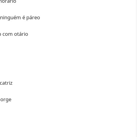
horário
a ninguém é páreo
o com otário
catriz
 Jorge