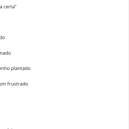
a certa”
ado
ionado
tenho plantado
 um frustrado