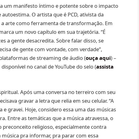
a um manifesto íntimo e potente sobre o impacto
autoestima. O artista que é PCD, ativista da
sa a arte como ferramenta de transformação. Em
arca um novo capítulo em sua trajetória. “É
s a gente desacredita. Sobre falar disso, se
precisa de gente com vontade, com verdade”,
s plataformas de streaming de áudio
(
ouça aqui
) –
disponível no canal de YouTube do selo (
assista
spiritual. Após uma conversa no terreiro com seu
cisava gravar a letra que relia em seu celular. “A
a e gravei. Hoje, considero essa uma das músicas
a. Entre as temáticas que a música atravessa, o
 preconceito religioso, especialmente contra
sa música pra informar, pra parar com essa