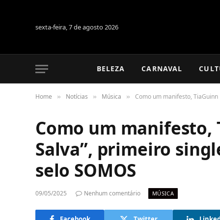
sexta-feira, 7 de agosto 2026
BELEZA
CARNAVAL
CULT
Home
Notícias
Música
Como um manifesto, TiaGuinn l
»
»
»
Como um manifesto, 
Salva”, primeiro sing
selo SOMOS
09/05/2025
Nenhum comentário
MÚSICA
Facebook
Twitter
Linke