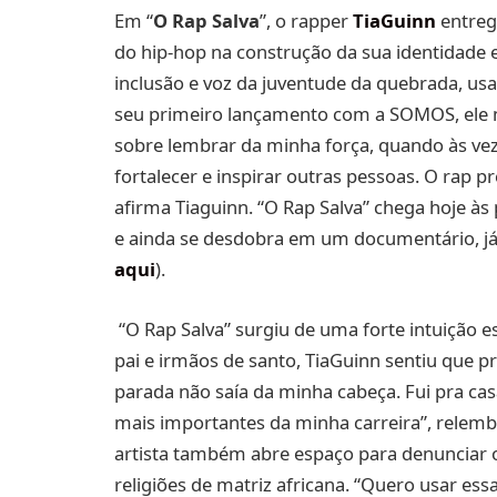
Em “
O Rap Salva
”, o rapper
TiaGuinn
entreg
do hip-hop na construção da sua identidade e 
inclusão e voz da juventude da quebrada, u
seu primeiro lançamento com a SOMOS, ele m
sobre lembrar da minha força, quando às veze
fortalecer e inspirar outras pessoas. O rap 
afirma Tiaguinn. “O Rap Salva” chega hoje à
e ainda se desdobra em um documentário, já 
aqui
).
“O Rap Salva” surgiu de uma forte intuição e
pai e irmãos de santo, TiaGuinn sentiu que pre
parada não saía da minha cabeça. Fui pra cas
mais importantes da minha carreira”, relembr
artista também abre espaço para denunciar o
religiões de matriz africana. “Quero usar es