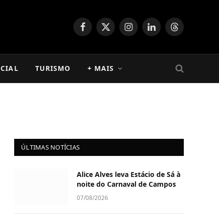
Facebook
X
Instagram
LinkedIn
Threads
(Twitter)
CIAL
TURISMO
+ MAIS
ÚLTIMAS NOTÍCIAS
Alice Alves leva Estácio de Sá à
noite do Carnaval de Campos
07/08/2026