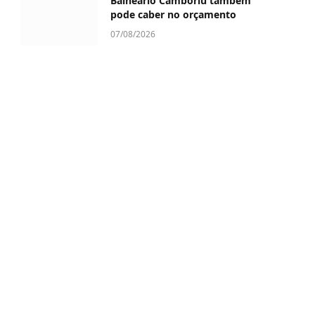
Balneário Camboriú também
pode caber no orçamento
07/08/2026