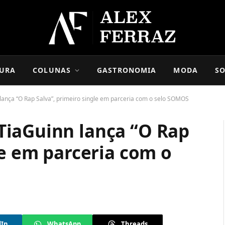
URA
COLUNAS
GASTRONOMIA
MODA
SO
ança “O Rap Salva”, primeiro single em parceria com o selo SOMOS
TiaGuinn lança “O Rap
le em parceria com o
dIn
WhatsApp
Threads