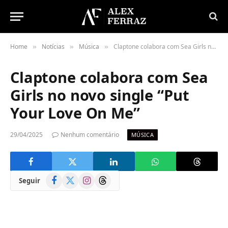
Home
Notícias
Música
Claptone colabora com Sea Girls no novo single “Put Your Love On Me”
»
»
»
Claptone colabora com Sea
Girls no novo single “Put
Your Love On Me”
29/04/2025
Nenhum comentário
MÚSICA
Facebook
X
Instagram
Threads
Seguir
(Twitter)