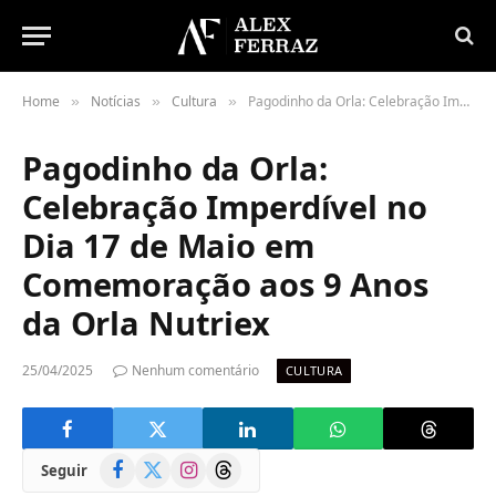
Home
Notícias
Cultura
Pagodinho da Orla: Celebração Imperdível no Dia 17 de Maio em Comemoração aos 9 Anos da Orla Nutriex
»
»
»
Pagodinho da Orla:
Celebração Imperdível no
Dia 17 de Maio em
Comemoração aos 9 Anos
da Orla Nutriex
25/04/2025
Nenhum comentário
CULTURA
Facebook
X
Instagram
Threads
Seguir
(Twitter)