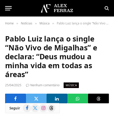
Home
Notícias
Música
Pablo Luiz lança o single “Não Vivo de Migalhas” e declara: “Deus mudou a minha vida em todas as áreas”
»
»
»
Pablo Luiz lança o single
“Não Vivo de Migalhas” e
declara: “Deus mudou a
minha vida em todas as
áreas”
25/04/2025
Nenhum comentário
MÚSICA
Facebook
X
Instagram
Threads
Seguir
(Twitter)