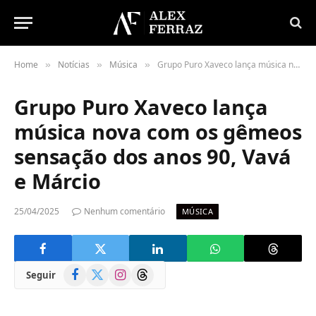
Home
Notícias
Música
Grupo Puro Xaveco lança música nova com os gêmeos sensação dos anos 90, Vavá e Márcio
»
»
»
Grupo Puro Xaveco lança
música nova com os gêmeos
sensação dos anos 90, Vavá
e Márcio
25/04/2025
Nenhum comentário
MÚSICA
Facebook
X
Instagram
Threads
Seguir
(Twitter)