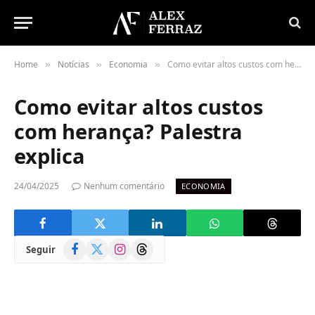
Home
Notícias
Economia
Como evitar altos custos com herança? Palestra explica
»
»
»
Como evitar altos custos
com herança? Palestra
explica
24/04/2025
Nenhum comentário
ECONOMIA
Facebook
X
Instagram
Threads
Seguir
(Twitter)