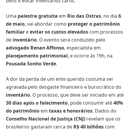
bens e evitar inventários caros.
Uma
palestra gratuita
em
Rio das Ostras
, no dia
6
de maio
, vai abordar como
proteger o patrimônio
familiar
e
evitar os custos elevados
com processos
de
inventário
. O evento será conduzido pelo
advogado Renan Affonso
, especialista em
planejamento patrimonial
, e ocorre às 19h, na
Pousada Sonho Verde
.
A dor da perda de um ente querido costuma ser
agravada pelo desgaste financeiro e burocrático do
inventário
. O processo, que deve ser iniciado em até
30 dias após o falecimento
, pode consumir até
40%
do patrimônio
em
taxas e honorários
. Dados do
Conselho Nacional de Justiça (CNJ)
revelam que os
brasileiros gastaram cerca de
R$ 40 bilhões
com