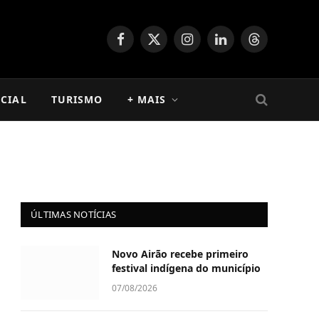
Facebook
X
Instagram
LinkedIn
Threads
(Twitter)
CIAL
TURISMO
+ MAIS
ÚLTIMAS NOTÍCIAS
Novo Airão recebe primeiro
festival indígena do município
07/08/2026