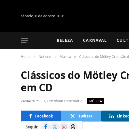
sábado, 8 de agosto 2026
BELEZA
CARNAVAL
CULT
Home
Notícias
Música
Clássicos do Mötley Crüe são 
»
»
»
Clássicos do Mötley C
em CD
24/04/2025
Nenhum comentário
MÚSICA
Facebook
Twitter
Linke
Facebook
X
Instagram
Threads
Seguir