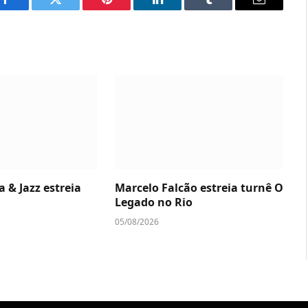
Facebook
Twitter
Pinterest
LinkedIn
Tumblr
Email
a & Jazz estreia
Marcelo Falcão estreia turnê O
Legado no Rio
05/08/2026