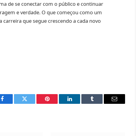
rma de se conectar com o público e continuar
coragem e verdade. O que começou como um
ma carreira que segue crescendo a cada novo
Facebook
Twitter
Pinterest
LinkedIn
Tumblr
Email