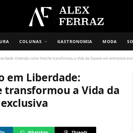
URA
COLUNAS
GASTRONOMIA
MODA
SO
erdade: Entenda como Fetiche transformou a Vida da Daiane em entrevista exc
o em Liberdade:
 transformou a Vida da
 exclusiva
dIn
WhatsApp
Threads