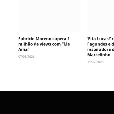
Fabrício Moreno supera 1
‘Eita Lucas!’
milhão de views com “Me
Fagundes e d
Ama”
inspiradora d
Marcelinho
07/08/2026
31/07/2026