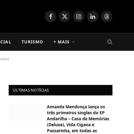
Facebook
X
Instagram
LinkedIn
Threads
(Twitter)
CIAL
TURISMO
+ MAIS
lusiva
ÚLTIMAS NOTÍCIAS
Amanda Mendonça lança os
três primeiros singles do EP
Andarilha – Casa de Memórias
(Deluxe), Vida Cigana e
Passarinha, em todas as