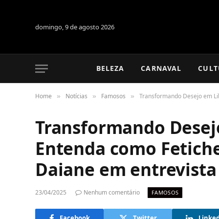
domingo, 9 de agosto 2026
BELEZA
CARNAVAL
CULT
Home
Notícias
Famosos
Transformando Desejo em Lib
»
»
»
Transformando Desej
Entenda como Fetiche
Daiane em entrevista
23/04/2025
Nenhum comentário
FAMOSOS
Facebook
Twitter
Linke