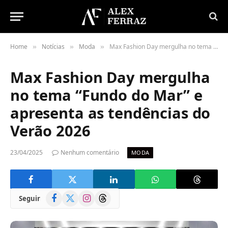
Home
Notícias
Moda
Max Fashion Day mergulha no tema “Fundo do Mar” e apresenta as tendências do Verão 2026
»
»
»
Max Fashion Day mergulha
no tema “Fundo do Mar” e
apresenta as tendências do
Verão 2026
23/04/2025
Nenhum comentário
MODA
Facebook
X
Instagram
Threads
Seguir
(Twitter)