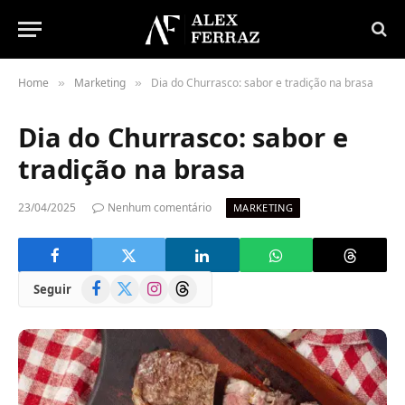
Home
Marketing
Dia do Churrasco: sabor e tradição na brasa
»
»
Dia do Churrasco: sabor e
tradição na brasa
23/04/2025
Nenhum comentário
MARKETING
Facebook
X
Instagram
Threads
Seguir
(Twitter)