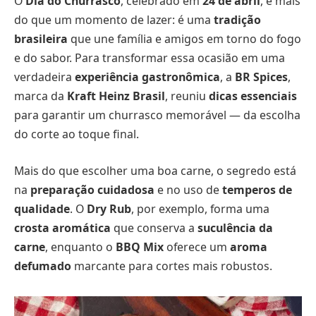
O
Dia do Churrasco
, celebrado em
24 de abril
, é mais
do que um momento de lazer: é uma
tradição
brasileira
que une família e amigos em torno do fogo
e do sabor. Para transformar essa ocasião em uma
verdadeira
experiência gastronômica
, a
BR Spices
,
marca da
Kraft Heinz Brasil
, reuniu
dicas essenciais
para garantir um churrasco memorável — da escolha
do corte ao toque final.
Mais do que escolher uma boa carne, o segredo está
na
preparação cuidadosa
e no uso de
temperos de
qualidade
. O
Dry Rub
, por exemplo, forma uma
crosta aromática
que conserva a
suculência da
carne
, enquanto o
BBQ Mix
oferece um
aroma
defumado
marcante para cortes mais robustos.