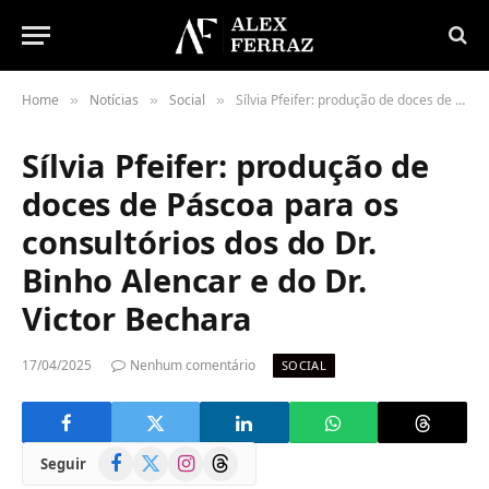
Home
Notícias
Social
Sílvia Pfeifer: produção de doces de Páscoa para os consultórios dos do Dr. Binho Alencar e do Dr. Victor Bechara
»
»
»
Sílvia Pfeifer: produção de
doces de Páscoa para os
consultórios dos do Dr.
Binho Alencar e do Dr.
Victor Bechara
17/04/2025
Nenhum comentário
SOCIAL
Facebook
X
Instagram
Threads
Seguir
(Twitter)