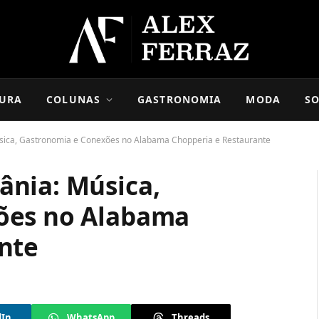
URA
COLUNAS
GASTRONOMIA
MODA
SO
ica, Gastronomia e Conexões no Alabama Chopperia e Restaurante
nia: Música,
ões no Alabama
nte
dIn
WhatsApp
Threads