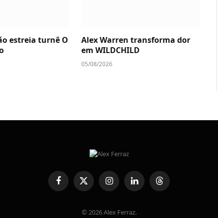
ão estreia turnê O
Alex Warren transforma dor
o
em WILDCHILD
05/08/2026
Facebook
X
Instagram
LinkedIn
Threads
(Twitter)
© 2026 Alex Ferraz.