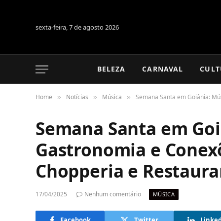
sexta-feira, 7 de agosto 2026
BELEZA
CARNAVAL
CULT
Home
Notícias
Música
Semana Santa em Goiânia: Mús
»
»
»
Semana Santa em Goiâ
Gastronomia e Conex
Chopperia e Restaura
17/04/2025
Nenhum comentário
MÚSICA
Facebook
Twitter
Linke