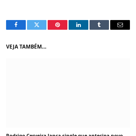
Facebook
Twitter
Pinterest
LinkedIn
Tumblr
Email
VEJA TAMBÉM...
Rodrigo Cerveira lança single que antecipa novo