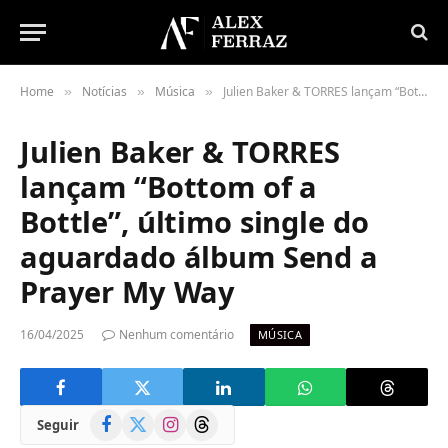
Home
Notícias
Música
Julien Baker & TORRES lançam “Bottom of a Bottle”, último single do aguardado álbum Send a Prayer My Way
»
»
»
Julien Baker & TORRES
lançam “Bottom of a
Bottle”, último single do
aguardado álbum Send a
Prayer My Way
16/04/2025
Nenhum comentário
MÚSICA
Facebook
X
Instagram
Threads
Seguir
(Twitter)