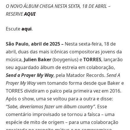
O NOVO ÁLBUM CHEGA NESTA SEXTA, 18 DE ABRIL –
RESERVE
AQUI
Escute
aqui
.
São Paulo, abril de 2025 –
Nesta sexta-feira, 18 de
abril, duas das mais icônicas compositoras jovens da
música,
Julien Baker
(boygenius) e
TORRES
, lançarão
seu aguardado álbum de estreia em colaboração,
Send a Prayer My Way
, pela Matador Records.
Send A
Prayer My Way
vem tomando forma desde que Baker e
TORRES dividiram o palco pela primeira vez em 2016.
Após o show, uma se voltou para a outra e disse:
“Sabe, deveríamos fazer um álbum country”
. Esse
comentário improvisado se tornou a faísca – uma
espécie de mito de origem – para uma colaboração
enraizada no respeito mútuo e no compromisso