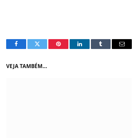
Facebook
Twitter
Pinterest
LinkedIn
Tumblr
Email
VEJA TAMBÉM...