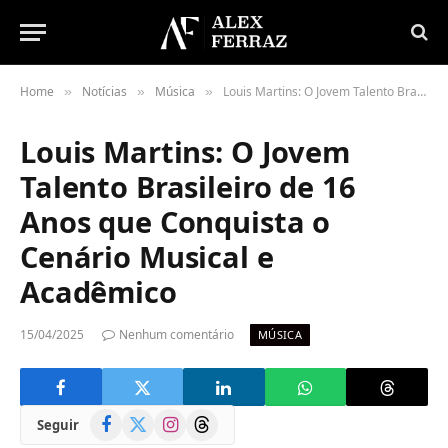
Home
Notícias
Música
Louis Martins: O Jovem Talento Brasileiro de 16 Anos que Conquista o Cenário Musical e Acadêmico
»
»
»
Louis Martins: O Jovem
Talento Brasileiro de 16
Anos que Conquista o
Cenário Musical e
Acadêmico
15/04/2025
Nenhum comentário
MÚSICA
Facebook
X
Instagram
Threads
Seguir
(Twitter)