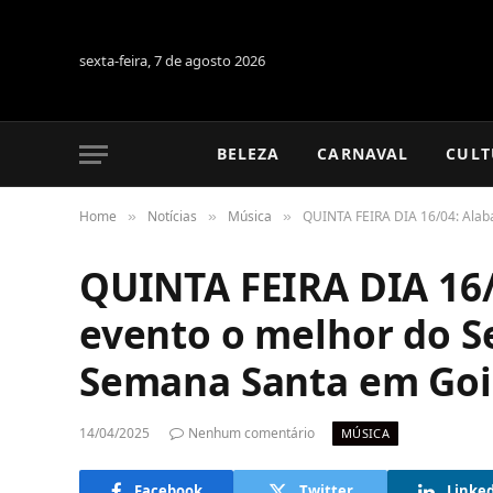
sexta-feira, 7 de agosto 2026
BELEZA
CARNAVAL
CULT
Home
Notícias
Música
QUINTA FEIRA DIA 16/04: Alab
»
»
»
QUINTA FEIRA DIA 16
evento o melhor do S
Semana Santa em Goi
14/04/2025
Nenhum comentário
MÚSICA
Facebook
Twitter
Linke