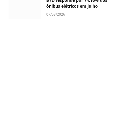
BYD responde por 74,16% dos
ônibus elétricos em julho
07/08/2026