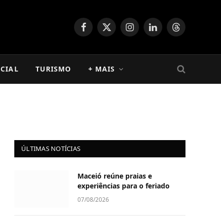
Facebook
X
Instagram
LinkedIn
Threads
(Twitter)
CIAL
TURISMO
+ MAIS
ÚLTIMAS NOTÍCIAS
Maceió reúne praias e
experiências para o feriado
07/08/2026