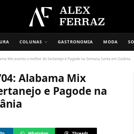
URA
COLUNAS
GASTRONOMIA
MODA
SO
ama Mix evento o melhor do Sertanejo e Pagode na Semana Santa em Goiânia
/04: Alabama Mix
ertanejo e Pagode na
ânia
dIn
WhatsApp
Threads