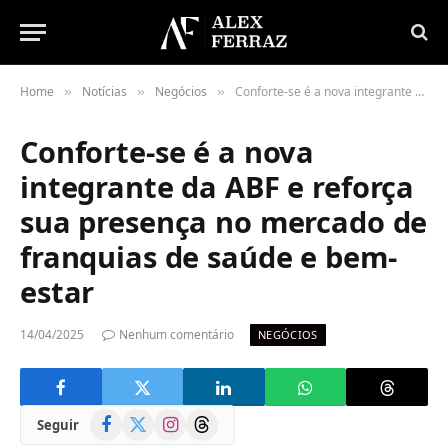
Home
Notícias
Negócios
Conforte-se é a nova integrante da ABF e reforça sua presença no mercado de franquias de saúde e bem-estar
»
»
»
Conforte-se é a nova
integrante da ABF e reforça
sua presença no mercado de
franquias de saúde e bem-
estar
14/04/2025
Nenhum comentário
NEGÓCIOS
Facebook
X
Instagram
Threads
Seguir
(Twitter)