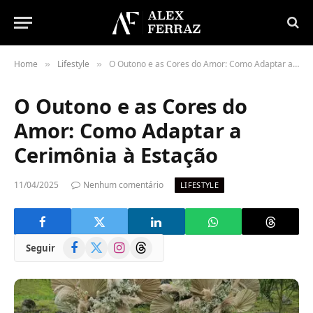
Home
Lifestyle
O Outono e as Cores do Amor: Como Adaptar a Cerimônia à Estação
»
»
O Outono e as Cores do
Amor: Como Adaptar a
Cerimônia à Estação
11/04/2025
Nenhum comentário
LIFESTYLE
Facebook
X
Instagram
Threads
Seguir
(Twitter)