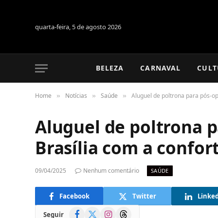
quarta-feira, 5 de agosto 2026
BELEZA
CARNAVAL
CULT
Home
Notícias
Saúde
Aluguel de poltrona para pós-op
»
»
»
Aluguel de poltrona 
Brasília com a confor
09/04/2025
Nenhum comentário
SAÚDE
Facebook
Twitter
Linke
Facebook
X
Instagram
Threads
Seguir