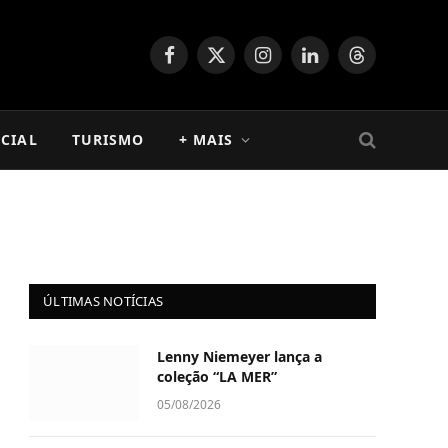
Facebook
X
Instagram
LinkedIn
Threads
(Twitter)
CIAL
TURISMO
+ MAIS
ÚLTIMAS NOTÍCIAS
Lenny Niemeyer lança a
coleção “LA MER”
05/08/2026