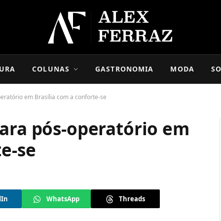
URA
COLUNAS
GASTRONOMIA
MODA
SO
eratório em Brasília com a conforte-se
para pós-operatório em
te-se
dIn
WhatsApp
Threads