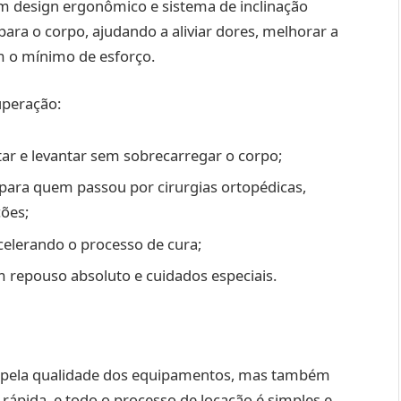
m design ergonômico e sistema de inclinação
para o corpo, ajudando a aliviar dores, melhorar a
om o mínimo de esforço.
uperação:
entar e levantar sem sobrecarregar o corpo;
para quem passou por cirurgias ortopédicas,
ções;
celerando o processo de cura;
 repouso absoluto e cuidados especiais.
 pela qualidade dos equipamentos, mas também
rápida, e todo o processo de locação é simples e