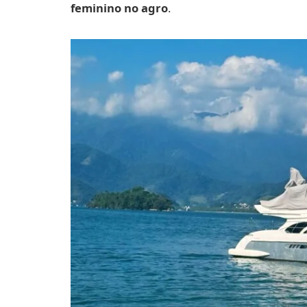
feminino no agro
.