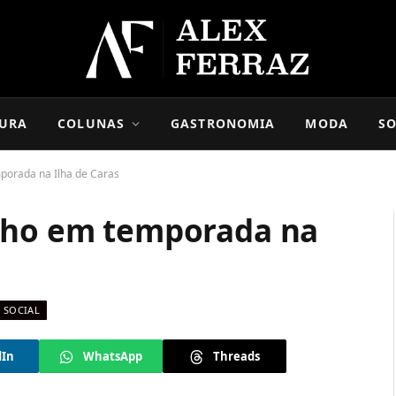
URA
COLUNAS
GASTRONOMIA
MODA
SO
porada na Ilha de Caras
onho em temporada na
SOCIAL
dIn
WhatsApp
Threads