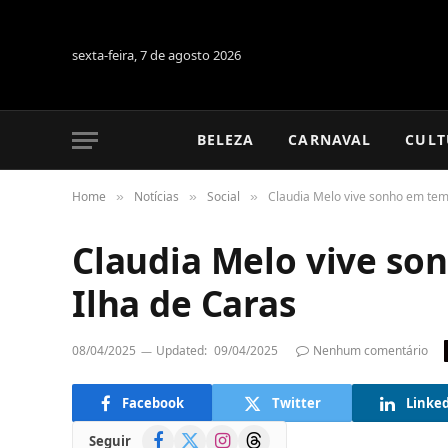
sexta-feira, 7 de agosto 2026
BELEZA
CARNAVAL
CULT
Home
Notícias
Social
Claudia Melo vive sonho em tem
»
»
»
Claudia Melo vive s
Ilha de Caras
08/04/2025
Updated:
09/04/2025
Nenhum comentário
Facebook
Twitter
Linke
Facebook
X
Instagram
Threads
Seguir