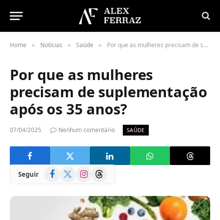
Home
Notícias
Saúde
Por que as mulheres precisam de suplementação após os 35 anos?
»
»
»
Por que as mulheres
precisam de suplementação
após os 35 anos?
07/04/2025
Nenhum comentário
SAÚDE
Facebook
X
Instagram
Threads
Seguir
(Twitter)