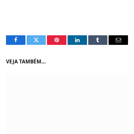
Facebook
Twitter
Pinterest
LinkedIn
Tumblr
Email
VEJA TAMBÉM...