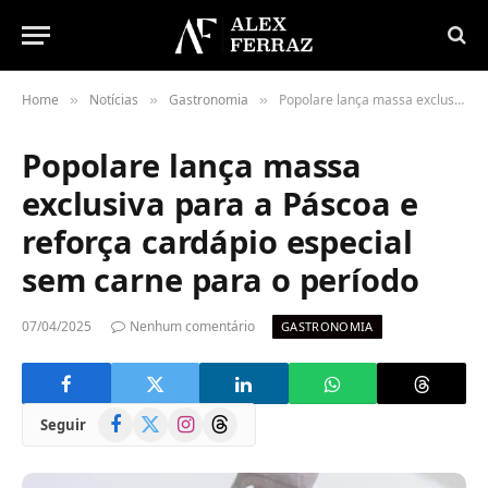
Home
Notícias
Gastronomia
Popolare lança massa exclusiva para a Páscoa e reforça cardápio especial sem carne para o período
»
»
»
Popolare lança massa
exclusiva para a Páscoa e
reforça cardápio especial
sem carne para o período
07/04/2025
Nenhum comentário
GASTRONOMIA
Facebook
X
Instagram
Threads
Seguir
(Twitter)