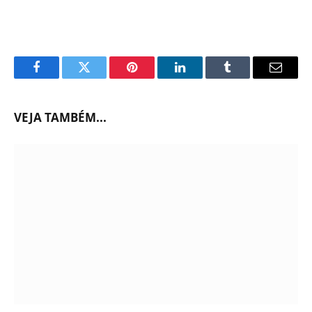
Facebook
Twitter
Pinterest
LinkedIn
Tumblr
Email
VEJA TAMBÉM...