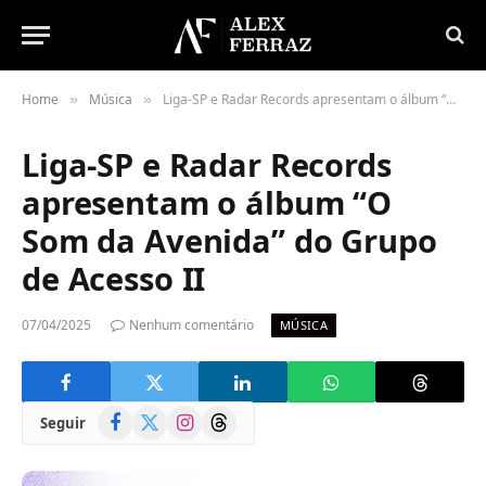
Home
Música
Liga-SP e Radar Records apresentam o álbum “O Som da Avenida” do Grupo de Acesso II
»
»
Liga-SP e Radar Records
apresentam o álbum “O
Som da Avenida” do Grupo
de Acesso II
07/04/2025
Nenhum comentário
MÚSICA
Facebook
X
Instagram
Threads
Seguir
(Twitter)