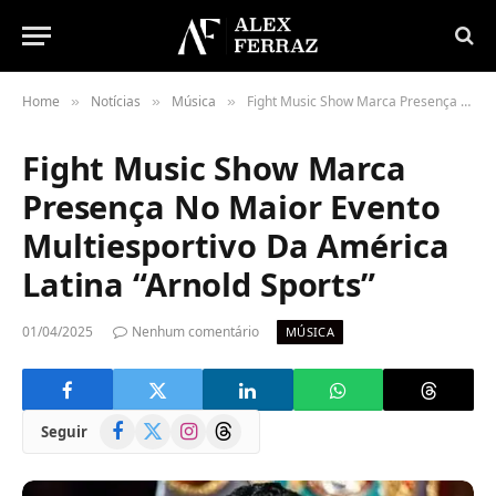
Home
Notícias
Música
Fight Music Show Marca Presença No Maior Evento Multiesportivo Da América Latina “Arnold Sports”
»
»
»
Fight Music Show Marca
Presença No Maior Evento
Multiesportivo Da América
Latina “Arnold Sports”
01/04/2025
Nenhum comentário
MÚSICA
Facebook
X
Instagram
Threads
Seguir
(Twitter)