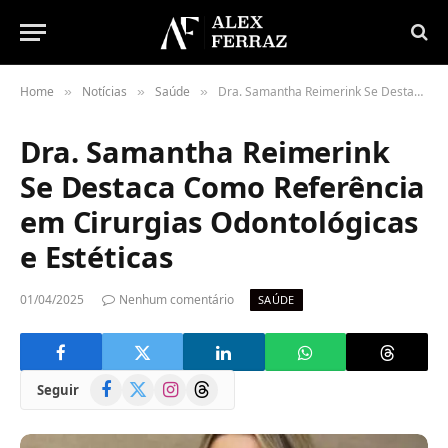
Home
Notícias
Saúde
Dra. Samantha Reimerink Se Destaca Como Referência em Cirurgias Odontológicas e Estéticas
»
»
»
Dra. Samantha Reimerink
Se Destaca Como Referência
em Cirurgias Odontológicas
e Estéticas
01/04/2025
Nenhum comentário
SAÚDE
Facebook
X
Instagram
Threads
Seguir
(Twitter)