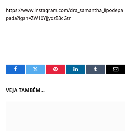
https://www.instagram.com/dra_samantha_lipodepa
pada?igsh=ZW10YjJydzB3cGtn
Facebook
Twitter
Pinterest
LinkedIn
Tumblr
Email
VEJA TAMBÉM...