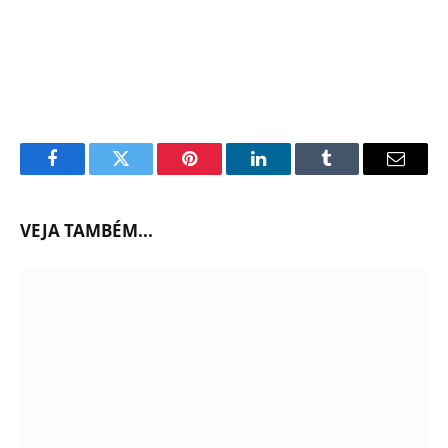
Facebook
Twitter
Pinterest
LinkedIn
Tumblr
Email
VEJA TAMBÉM...