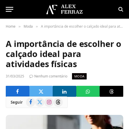
Home
Moda
A importância de escolher o calçado ideal para atividades físicas
»
»
A importância de escolher o
calçado ideal para
atividades físicas
31/03/2025
Nenhum comentário
MODA
Facebook
X
Instagram
Threads
Seguir
(Twitter)