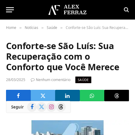
Home
Notícias
Saúde
Conforte-se São Luís: Sua Recuperação com o Conforto que Você Merece
»
»
»
Conforte-se São Luís: Sua
Recuperação com o
Conforto que Você Merece
28/03/2025
Nenhum comentário
SAÚDE
Facebook
X
Instagram
Threads
Seguir
(Twitter)