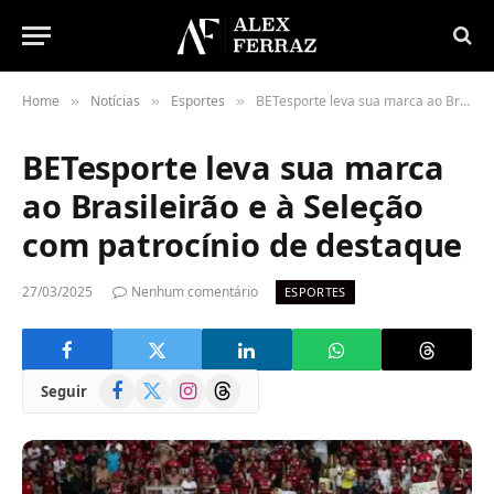
Home
Notícias
Esportes
BETesporte leva sua marca ao Brasileirão e à Seleção com patrocínio de destaque
»
»
»
BETesporte leva sua marca
ao Brasileirão e à Seleção
com patrocínio de destaque
27/03/2025
Nenhum comentário
ESPORTES
Facebook
X
Instagram
Threads
Seguir
(Twitter)