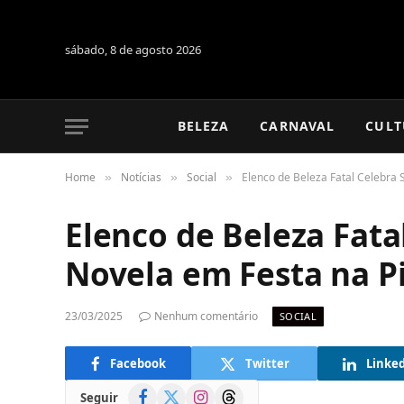
sábado, 8 de agosto 2026
BELEZA
CARNAVAL
CULT
Home
Notícias
Social
Elenco de Beleza Fatal Celebra 
»
»
»
Elenco de Beleza Fata
Novela em Festa na P
23/03/2025
Nenhum comentário
SOCIAL
Facebook
Twitter
Linke
Facebook
X
Instagram
Threads
Seguir