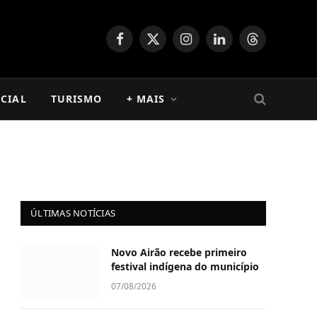
Facebook
X
Instagram
LinkedIn
Threads
(Twitter)
CIAL
TURISMO
+ MAIS
ÚLTIMAS NOTÍCIAS
Novo Airão recebe primeiro
festival indígena do município
07/08/2026