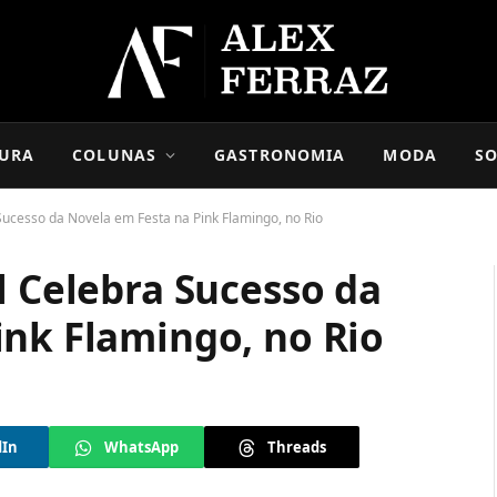
URA
COLUNAS
GASTRONOMIA
MODA
SO
Sucesso da Novela em Festa na Pink Flamingo, no Rio
l Celebra Sucesso da
ink Flamingo, no Rio
dIn
WhatsApp
Threads