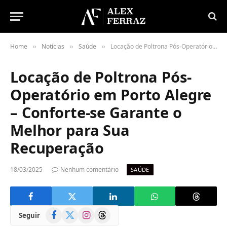
Home
Notícias
Saúde
Locação de Poltrona Pós-Operatório em Porto Alegre – Conforte-se Garante o Melhor para Sua Recuperação
»
»
»
Locação de Poltrona Pós-
Operatório em Porto Alegre
– Conforte-se Garante o
Melhor para Sua
Recuperação
18/03/2025
Nenhum comentário
SAÚDE
Facebook
X
Instagram
Threads
Seguir
(Twitter)