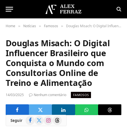
Home
Notícias
Famosos
Douglas Misach: O Digital Influencer Brasileiro que Conquista o Mundo com Consultorias Online de Treino e Alimentação
»
»
»
Douglas Misach: O Digital
Influencer Brasileiro que
Conquista o Mundo com
Consultorias Online de
Treino e Alimentação
14/03/2025
Nenhum comentário
FAMOSOS
Facebook
X
Instagram
Threads
Seguir
(Twitter)