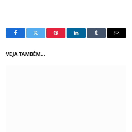
Facebook
Twitter
Pinterest
LinkedIn
Tumblr
Email
VEJA TAMBÉM...