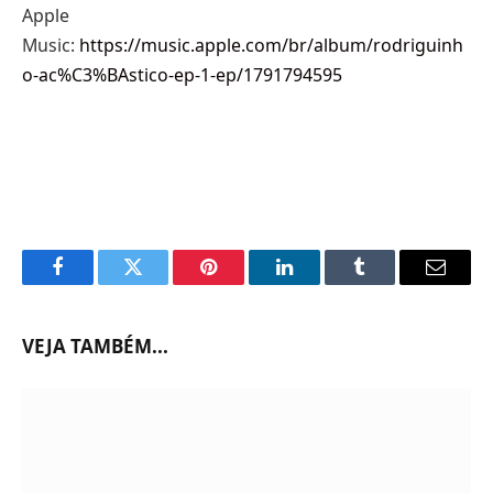
Apple
Music:
https://music.apple.com/br/album/rodriguinh
o-ac%C3%BAstico-ep-1-ep/1791794595
Facebook
Twitter
Pinterest
LinkedIn
Tumblr
Email
VEJA TAMBÉM...