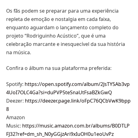
Os fãs podem se preparar para uma experiência
repleta de emoção e nostalgia em cada faixa,
enquanto aguardam o lançamento completo do
projeto “Rodriguinho Acústico”, que é uma
celebração marcante e inesquecível da sua história
na música.
Confira o álbum na sua plataforma preferida:
Spotify:
https://open.spotify.com/album/2JsTY5Ab3vp
4UoI7OLC4Ga?si=duPVP5teSnaUtFsaBZkGwQ
Deezer:
https://deezer.page.link/oFpC76QCbVwK9bpp
8
Amazon
Music:
https://music.amazon.com.br/albums/B0DTLP
FJ32?ref=dm_sh_N0yGGjzAri9xIuOH0u1eoUvPz