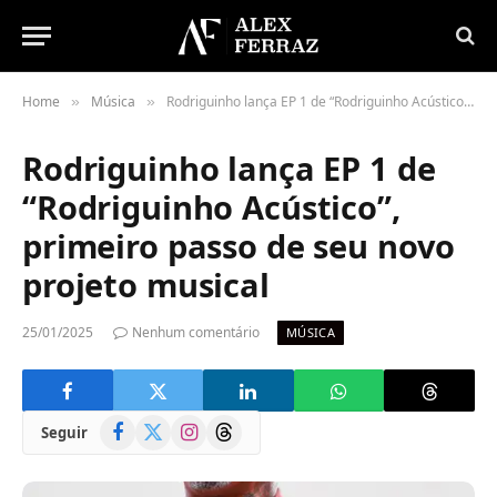
Home
Música
Rodriguinho lança EP 1 de “Rodriguinho Acústico”, primeiro passo de seu novo projeto musical
»
»
Rodriguinho lança EP 1 de
“Rodriguinho Acústico”,
primeiro passo de seu novo
projeto musical
25/01/2025
Nenhum comentário
MÚSICA
Facebook
X
Instagram
Threads
Seguir
(Twitter)