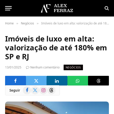
Home
Negócios
Imóveis de luxo em alta: valorização de até 180% em SP e RJ
»
»
Imóveis de luxo em alta:
valorização de até 180% em
SP e RJ
13/01/2025
Nenhum comentário
NEGÓCIOS
Facebook
X
Instagram
Threads
Seguir
(Twitter)